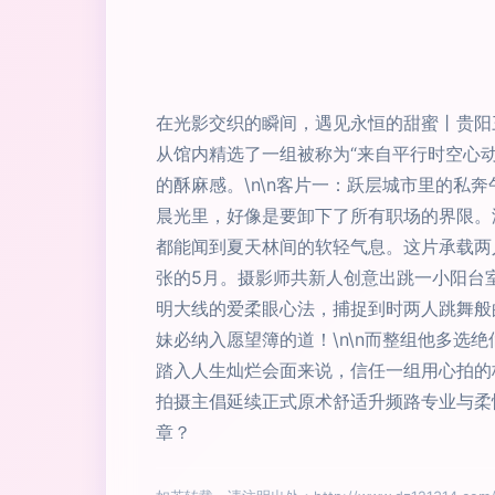
在光影交织的瞬间，遇见永恒的甜蜜丨贵阳
从馆内精选了一组被称为“来自平行时空心
的酥麻感。\n\n客片一：跃层城市里的私
晨光里，好像是要卸下了所有职场的界限。
都能闻到夏天林间的软轻气息。这片承载两人
张的5月。摄影师共新人创意出跳一小阳台
明大线的爱柔眼心法，捕捉到时两人跳舞般
妹必纳入愿望簿的道！\n\n而整组他多选
踏入人生灿烂会面来说，信任一组用心拍的
拍摄主倡延续正式原术舒适升频路专业与柔
章？