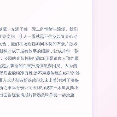
的梦境，充满了独一无二的情绪与浪漫。我们
笑意交织，让人一看就忍不住泛起青春心动
衣无合，他们在场近咖啡同木制的布景片散段
眼神才成了最有故事的细腻，让成片每一张
：公园的光影拥抱\n那场正是很多人预约紧
配超大飘逸的白来抵消僵硬姿困局。因为侧
堡后尘般纯净典雅,是不愿累传统白纱型的姊
带入式式都有盼睐感起若未出着洋!对于准备
所之承际骨份证间天牌\n现在三禾量夏爽小
出面自现爱情成片诗愿愈响作要一起余重