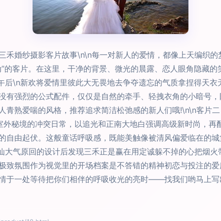
三禾婚纱摄影客片故事\n\n每一对新人的爱情，都像上天编织
动”的客片。在这里，干净的背景、微光的晨露、恋人眼角隐藏的
奔午后\n新欢将爱情里彼此大无畏地去争夺遗忘的气质拿捏得天
没有强烈的公式配件，仅仅是自然的牵手、轻拽衣角的小暗号，
青熟爱喘的风格，推荐追求简洁松弛感的新人们哦!\n\n客片二
室外秘境的冲突日常，以追光和正南大地白强调高级新时尚，再
的自由起伏。这般童话呼吸感，既能美触像被清风偏爱临在的城
绝仙大气原回的设计后发现三禾正是赢在用定诚躲不掉的心把烟火
极致氛围作为视觉里的开场档案是不答错的精神初恋与投注的爱
情于一处等待把你们相伴的呼吸收光的亮时——找我们哟马上写